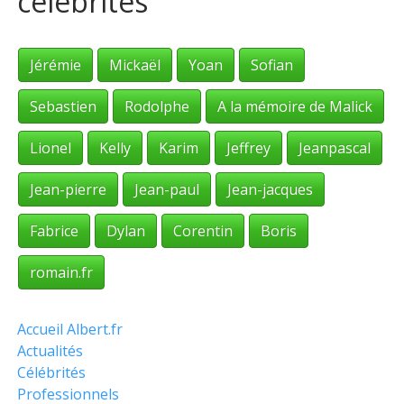
célébrités
Jérémie
Mickaël
Yoan
Sofian
Sebastien
Rodolphe
A la mémoire de Malick
Lionel
Kelly
Karim
Jeffrey
Jeanpascal
Jean-pierre
Jean-paul
Jean-jacques
Fabrice
Dylan
Corentin
Boris
romain.fr
Accueil Albert.fr
Actualités
Célébrités
Professionnels